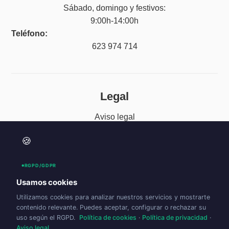
Sábado, domingo y festivos:
9:00h-14:00h
Teléfono:
623 974 714
Legal
Aviso legal
Política de privacidad
🍪
Accesibilidad
RGPD/GDPR
Política de cookies (UE)
Usamos cookies
Utilizamos cookies para analizar nuestros servicios y mostrarte
contenido relevante. Puedes aceptar, configurar o rechazar su
uso según el RGPD.
Política de cookies
·
Política de privacidad
·
Aviso legal